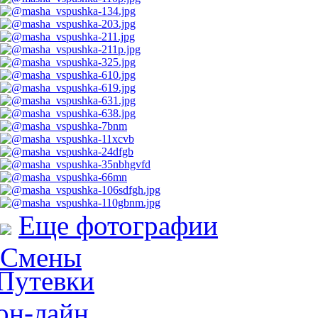
Еще фотографии
Смены
Путевки
он-лайн