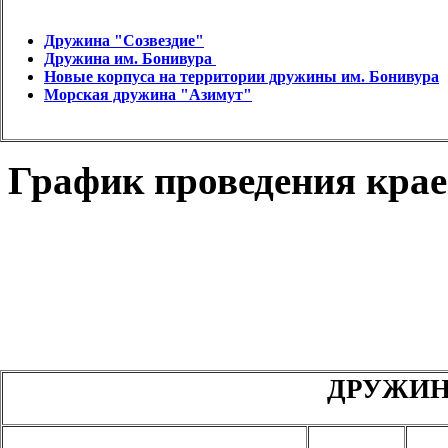
Дружина
"Созвездие"
Дружина
им. Бонивура
Новые корпуса на территории дружины им. Бонивура
Морская дружина "Азимут"
График проведения кра
ДРУЖИН