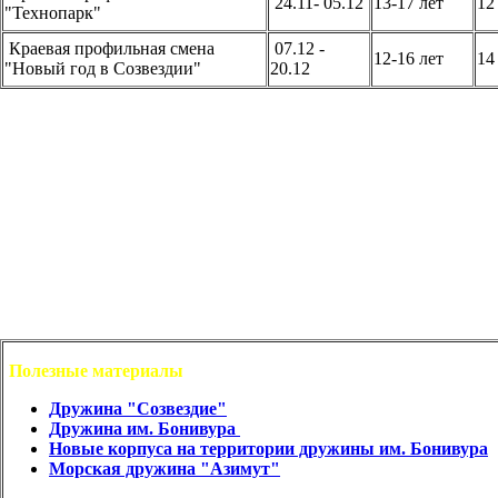
24.11- 05.12
13-17 лет
1
"Технопарк"
Краевая профильная смена
07.12 -
12-16 лет
14
"Новый год в Созвездии"
20.12
Полезные материалы
Дружина
"Созвездие"
Дружина
им. Бонивура
Новые корпуса на территории дружины им. Бонивура
Морская дружина "Азимут"