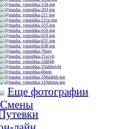
Еще фотографии
Смены
Путевки
он-лайн