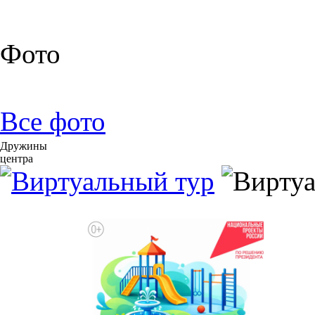
Фото
Все фото
Д
р
у
ж
и
н
ы
ц
е
н
т
р
а