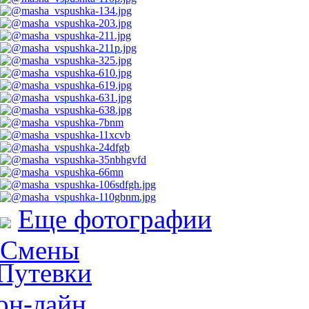
Еще фотографии
Смены
Путевки
он-лайн