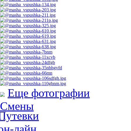
Еще фотографии
Смены
Путевки
он-лайн