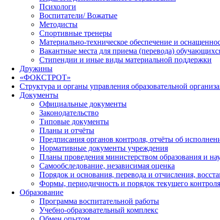
Психологи
Воспитатели/ Вожатые
Методисты
Спортивные тренеры
Материально-техническое обеспечение и оснащеннос
Вакантные места для приема (перевода) обучающихс
Стипендии и иные виды материальной поддержки
Дружины
«ФОКСТРОТ»
Структура и органы управления образовательной организ
Документы
Официальные документы
Законодательство
Типовые документы
Планы и отчёты
Предписания органов контроля, отчёты об исполне
Нормативные документы учреждения
Планы проведения министерством образования и на
Самообследование, независимая оценка
Порядок и основания, перевода и отчисления, восс
Формы, периодичность и порядок текущего контроля
Образование
Программа воспитательной работы
Учебно-образовательный комплекс
Обмен опытом