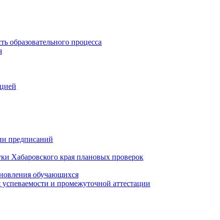
ть образовательного процесса
я
ацией
нии предписаний
уки Хабаровского края плановых проверок
тановления обучающихся
 успеваемости и промежуточной аттестации