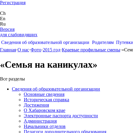
Регистрация
Ch
En
Ru
Версия
для слабовидящих
Сведения об образовательной организации
Родителям
Путевк
Главная
·
О нас
·
Фото
·
2015 год
·
Краевые профильные смены
·
«Сем
«Семья на каникулах»
Все разделы
Сведения об образовательной организации
Основные сведения
Историческая справка
Достижения
О Хабаровском крае
Электронные паспорта доступности
Администрация
Начальники отделов
Педагоги дополнительного образования