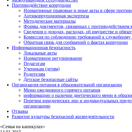
Противодействие коррупции
Нормативные правовые и иные акты в сфере против
Антикоррупционная экспертиза
Методические материалы
Формы документов, связанных с противодействием к
Сведения о доходах, расходах, об имуществе и обяза
Комиссия по соблюдению требований к служебному 
Обратная связь для сообщений о фактах коррупции
Информационная безопасность
Локальные акты
Нормативное регулирование
Педагогам
Ученикам (детям)
Родителям
Детские безопасные сайты
Организация питания в образовательной организации
Меню ежедневного горячего питания
информацию о наличии диетического меню в образо
Перечни юридических лиц и индивидуальных предп
организацию
Отзывы
Развитие культуры безопасной жизнедеятельности
«Семья на каникулах»
14.01.2015