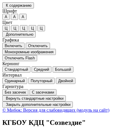
К содержанию
Шрифт
А
А
А
Цвет
Ц
Ц
Ц
Ц
Ц
Дополнительно
Графика
Включить
Отключить
Монохромные изображения
Отключить Flash
Кернинг
Стандартный
Средний
Большой
Интервал
Одинарный
Полуторный
Двойной
Гарнитура
Без засечек
С засечками
Вернуть стандартные настройки
Закрыть дополнительные настройки
© Мибок: Версия для слабовидящих (модуль на сайт)
КГБОУ КДЦ "Созвездие"