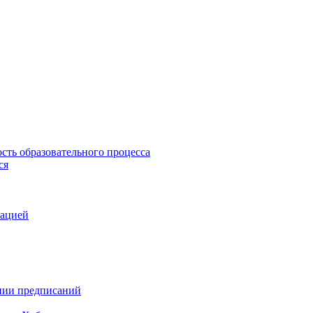
сть образовательного процесса
ся
зацией
ении предписаний