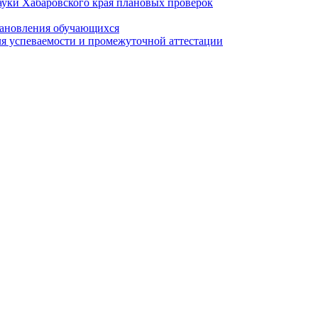
ауки Хабаровского края плановых проверок
становления обучающихся
я успеваемости и промежуточной аттестации