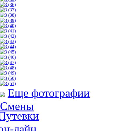
Еще фотографии
Смены
Путевки
он-лайн