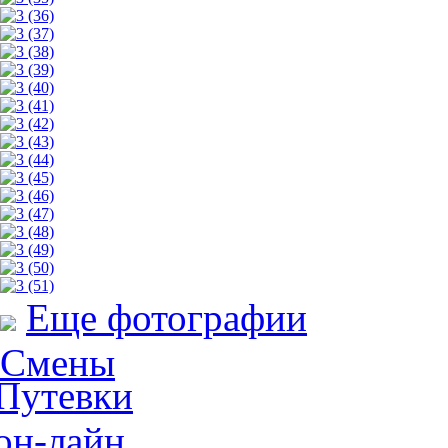
Еще фотографии
Смены
Путевки
он-лайн