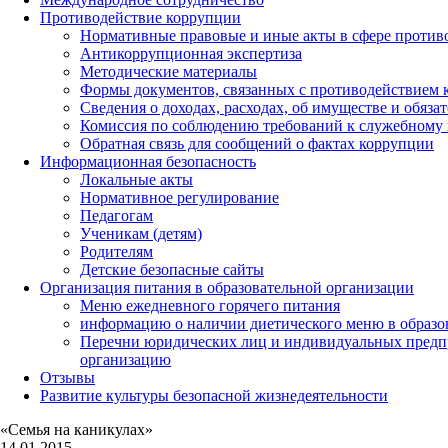
Противодействие коррупции
Нормативные правовые и иные акты в сфере против
Антикоррупционная экспертиза
Методические материалы
Формы документов, связанных с противодействием к
Сведения о доходах, расходах, об имуществе и обяза
Комиссия по соблюдению требований к служебному 
Обратная связь для сообщений о фактах коррупции
Информационная безопасность
Локальные акты
Нормативное регулирование
Педагогам
Ученикам (детям)
Родителям
Детские безопасные сайты
Организация питания в образовательной организации
Меню ежедневного горячего питания
информацию о наличии диетического меню в образо
Перечни юридических лиц и индивидуальных предп
организацию
Отзывы
Развитие культуры безопасной жизнедеятельности
«Семья на каникулах»
14.01.2015