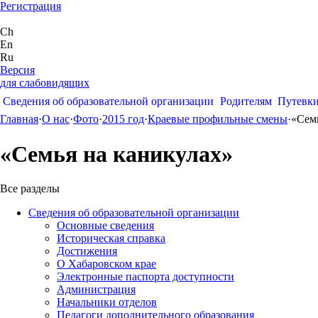
Регистрация
Ch
En
Ru
Версия
для слабовидящих
Сведения об образовательной организации
Родителям
Путевк
Главная
·
О нас
·
Фото
·
2015 год
·
Краевые профильные смены
·
«Сем
«Семья на каникулах»
Все разделы
Сведения об образовательной организации
Основные сведения
Историческая справка
Достижения
О Хабаровском крае
Электронные паспорта доступности
Администрация
Начальники отделов
Педагоги дополнительного образования