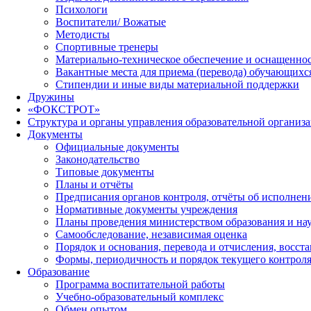
Психологи
Воспитатели/ Вожатые
Методисты
Спортивные тренеры
Материально-техническое обеспечение и оснащеннос
Вакантные места для приема (перевода) обучающихс
Стипендии и иные виды материальной поддержки
Дружины
«ФОКСТРОТ»
Структура и органы управления образовательной организ
Документы
Официальные документы
Законодательство
Типовые документы
Планы и отчёты
Предписания органов контроля, отчёты об исполне
Нормативные документы учреждения
Планы проведения министерством образования и на
Самообследование, независимая оценка
Порядок и основания, перевода и отчисления, восс
Формы, периодичность и порядок текущего контроля
Образование
Программа воспитательной работы
Учебно-образовательный комплекс
Обмен опытом