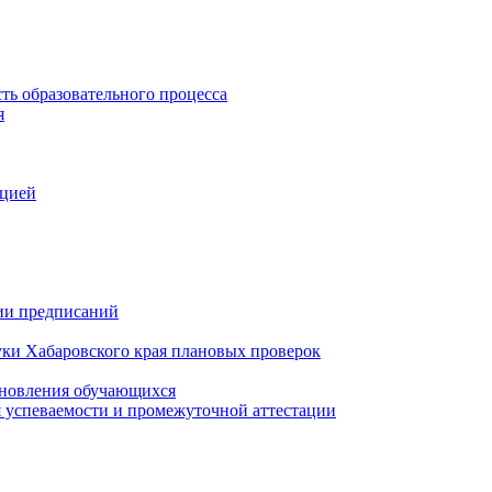
ть образовательного процесса
я
ацией
нии предписаний
уки Хабаровского края плановых проверок
тановления обучающихся
 успеваемости и промежуточной аттестации