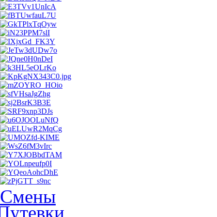
Смены
Путевки