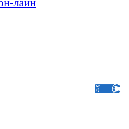
он-лайн