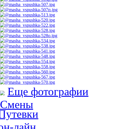
Еще фотографии
Смены
Путевки
он-лайн