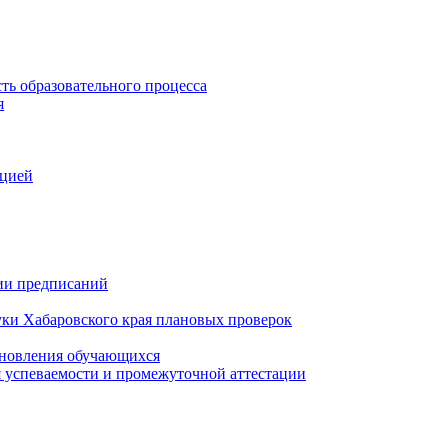
ть образовательного процесса
я
ацией
нии предписаний
уки Хабаровского края плановых проверок
тановления обучающихся
 успеваемости и промежуточной аттестации