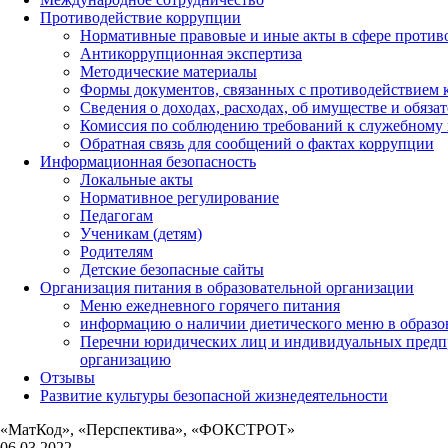
Противодействие коррупции
Нормативные правовые и иные акты в сфере против
Антикоррупционная экспертиза
Методические материалы
Формы документов, связанных с противодействием к
Сведения о доходах, расходах, об имуществе и обяза
Комиссия по соблюдению требований к служебному 
Обратная связь для сообщений о фактах коррупции
Информационная безопасность
Локальные акты
Нормативное регулирование
Педагогам
Ученикам (детям)
Родителям
Детские безопасные сайты
Организация питания в образовательной организации
Меню ежедневного горячего питания
информацию о наличии диетического меню в образо
Перечни юридических лиц и индивидуальных предп
организацию
Отзывы
Развитие культуры безопасной жизнедеятельности
«МатКод», «Перспектива», «ФОКСТРОТ»
06.03.2022