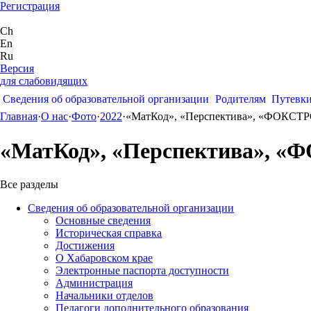
Регистрация
Ch
En
Ru
Версия
для слабовидящих
Сведения об образовательной организации
Родителям
Путевк
Главная
·
О нас
·
Фото
·
2022
·
«МатКод», «Перспектива», «ФОКСТ
«МатКод», «Перспектива», 
Все разделы
Сведения об образовательной организации
Основные сведения
Историческая справка
Достижения
О Хабаровском крае
Электронные паспорта доступности
Администрация
Начальники отделов
Педагоги дополнительного образования