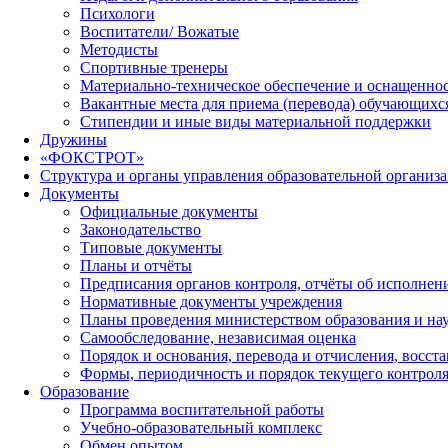
Психологи
Воспитатели/ Вожатые
Методисты
Спортивные тренеры
Материально-техническое обеспечение и оснащеннос
Вакантные места для приема (перевода) обучающихс
Стипендии и иные виды материальной поддержки
Дружины
«ФОКСТРОТ»
Структура и органы управления образовательной организ
Документы
Официальные документы
Законодательство
Типовые документы
Планы и отчёты
Предписания органов контроля, отчёты об исполне
Нормативные документы учреждения
Планы проведения министерством образования и на
Самообследование, независимая оценка
Порядок и основания, перевода и отчисления, восс
Формы, периодичность и порядок текущего контроля
Образование
Программа воспитательной работы
Учебно-образовательный комплекс
Обмен опытом