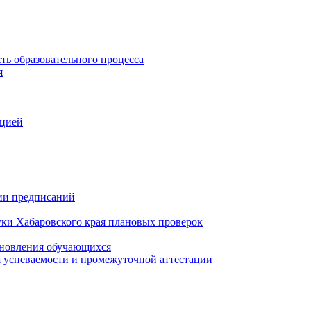
ть образовательного процесса
я
ацией
нии предписаний
уки Хабаровского края плановых проверок
тановления обучающихся
 успеваемости и промежуточной аттестации