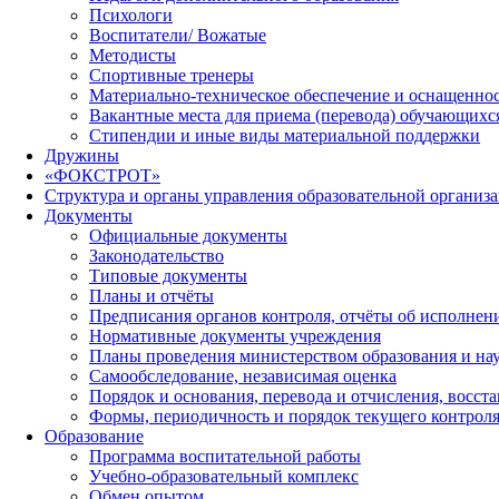
Психологи
Воспитатели/ Вожатые
Методисты
Спортивные тренеры
Материально-техническое обеспечение и оснащеннос
Вакантные места для приема (перевода) обучающихс
Стипендии и иные виды материальной поддержки
Дружины
«ФОКСТРОТ»
Структура и органы управления образовательной организ
Документы
Официальные документы
Законодательство
Типовые документы
Планы и отчёты
Предписания органов контроля, отчёты об исполне
Нормативные документы учреждения
Планы проведения министерством образования и на
Самообследование, независимая оценка
Порядок и основания, перевода и отчисления, восс
Формы, периодичность и порядок текущего контроля
Образование
Программа воспитательной работы
Учебно-образовательный комплекс
Обмен опытом