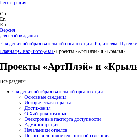
Регистрация
Ch
En
Ru
Версия
для слабовидящих
Сведения об образовательной организации
Родителям
Путевк
Главная
·
О нас
·
Фото
·
2021
·
Проекты «АртПлэй» и «Крылья»
Проекты «АртПлэй» и «Крыл
Все разделы
Сведения об образовательной организации
Основные сведения
Историческая справка
Достижения
О Хабаровском крае
Электронные паспорта доступности
Администрация
Начальники отделов
Педагоги дополнительного образования