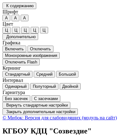
К содержанию
Шрифт
А
А
А
Цвет
Ц
Ц
Ц
Ц
Ц
Дополнительно
Графика
Включить
Отключить
Монохромные изображения
Отключить Flash
Кернинг
Стандартный
Средний
Большой
Интервал
Одинарный
Полуторный
Двойной
Гарнитура
Без засечек
С засечками
Вернуть стандартные настройки
Закрыть дополнительные настройки
© Мибок: Версия для слабовидящих (модуль на сайт)
КГБОУ КДЦ "Созвездие"