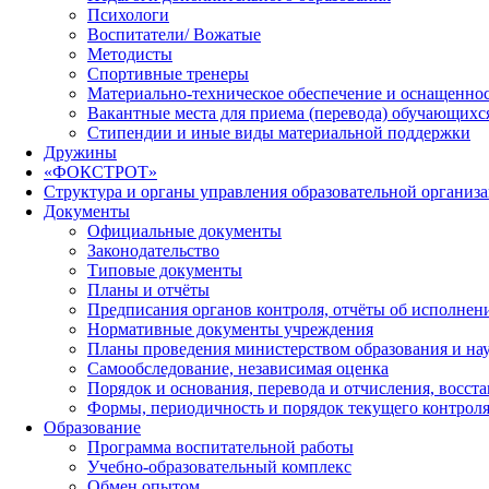
Психологи
Воспитатели/ Вожатые
Методисты
Спортивные тренеры
Материально-техническое обеспечение и оснащеннос
Вакантные места для приема (перевода) обучающихс
Стипендии и иные виды материальной поддержки
Дружины
«ФОКСТРОТ»
Структура и органы управления образовательной организ
Документы
Официальные документы
Законодательство
Типовые документы
Планы и отчёты
Предписания органов контроля, отчёты об исполне
Нормативные документы учреждения
Планы проведения министерством образования и на
Самообследование, независимая оценка
Порядок и основания, перевода и отчисления, восс
Формы, периодичность и порядок текущего контроля
Образование
Программа воспитательной работы
Учебно-образовательный комплекс
Обмен опытом