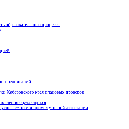
ть образовательного процесса
я
ацией
нии предписаний
уки Хабаровского края плановых проверок
тановления обучающихся
 успеваемости и промежуточной аттестации