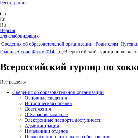
Регистрация
Ch
En
Ru
Версия
для слабовидящих
Сведения об образовательной организации
Родителям
Путевк
Главная
·
О нас
·
Фото
·
2014 год
·
Всероссийский турнир по хоккею
Всероссийский турнир по хок
Все разделы
Сведения об образовательной организации
Основные сведения
Историческая справка
Достижения
О Хабаровском крае
Электронные паспорта доступности
Администрация
Начальники отделов
Педагоги дополнительного образования