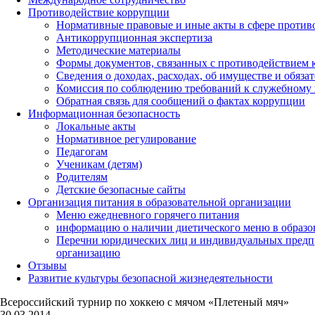
Противодействие коррупции
Нормативные правовые и иные акты в сфере против
Антикоррупционная экспертиза
Методические материалы
Формы документов, связанных с противодействием к
Сведения о доходах, расходах, об имуществе и обяза
Комиссия по соблюдению требований к служебному 
Обратная связь для сообщений о фактах коррупции
Информационная безопасность
Локальные акты
Нормативное регулирование
Педагогам
Ученикам (детям)
Родителям
Детские безопасные сайты
Организация питания в образовательной организации
Меню ежедневного горячего питания
информацию о наличии диетического меню в образо
Перечни юридических лиц и индивидуальных предп
организацию
Отзывы
Развитие культуры безопасной жизнедеятельности
Всероссийский турнир по хоккею с мячом «Плетеный мяч»
30.03.2014