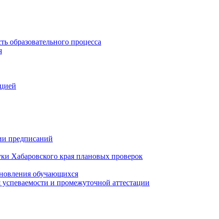
ть образовательного процесса
я
ацией
нии предписаний
уки Хабаровского края плановых проверок
тановления обучающихся
 успеваемости и промежуточной аттестации