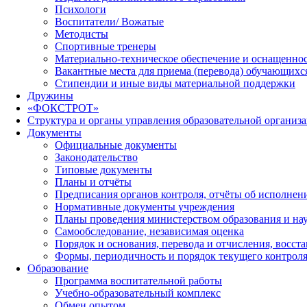
Психологи
Воспитатели/ Вожатые
Методисты
Спортивные тренеры
Материально-техническое обеспечение и оснащеннос
Вакантные места для приема (перевода) обучающихс
Стипендии и иные виды материальной поддержки
Дружины
«ФОКСТРОТ»
Структура и органы управления образовательной организ
Документы
Официальные документы
Законодательство
Типовые документы
Планы и отчёты
Предписания органов контроля, отчёты об исполне
Нормативные документы учреждения
Планы проведения министерством образования и на
Самообследование, независимая оценка
Порядок и основания, перевода и отчисления, восс
Формы, периодичность и порядок текущего контроля
Образование
Программа воспитательной работы
Учебно-образовательный комплекс
Обмен опытом