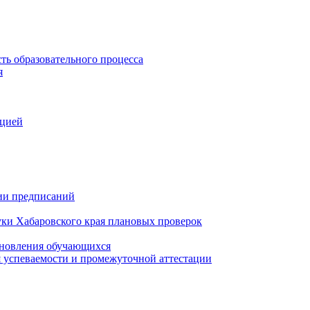
ть образовательного процесса
я
ацией
нии предписаний
уки Хабаровского края плановых проверок
тановления обучающихся
 успеваемости и промежуточной аттестации