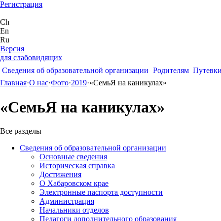
Регистрация
Ch
En
Ru
Версия
для слабовидящих
Сведения об образовательной организации
Родителям
Путевк
Главная
·
О нас
·
Фото
·
2019
·
«СемьЯ на каникулах»
«СемьЯ на каникулах»
Все разделы
Сведения об образовательной организации
Основные сведения
Историческая справка
Достижения
О Хабаровском крае
Электронные паспорта доступности
Администрация
Начальники отделов
Педагоги дополнительного образования