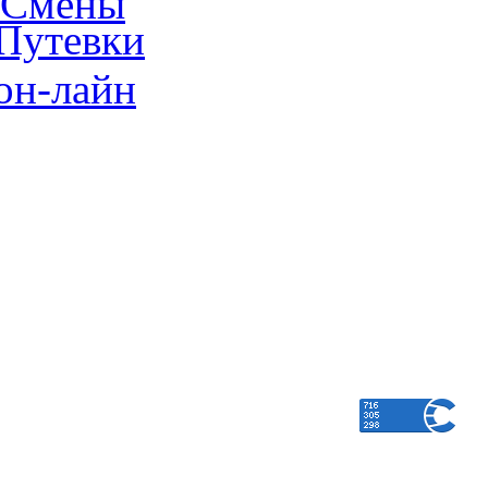
Смены
Путевки
он-лайн