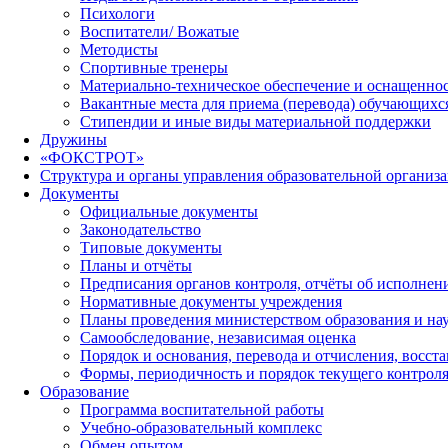
Психологи
Воспитатели/ Вожатые
Методисты
Спортивные тренеры
Материально-техническое обеспечение и оснащеннос
Вакантные места для приема (перевода) обучающихс
Стипендии и иные виды материальной поддержки
Дружины
«ФОКСТРОТ»
Структура и органы управления образовательной организ
Документы
Официальные документы
Законодательство
Типовые документы
Планы и отчёты
Предписания органов контроля, отчёты об исполне
Нормативные документы учреждения
Планы проведения министерством образования и на
Самообследование, независимая оценка
Порядок и основания, перевода и отчисления, восс
Формы, периодичность и порядок текущего контроля
Образование
Программа воспитательной работы
Учебно-образовательный комплекс
Обмен опытом