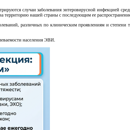
стрируются случаи заболевания энтеровирусной инфекцией сред
 на территорию нашей страны с последующим ее распространени
еваний, различных по клиническим проявлениям и степени тя
олеваемости населения ЭВИ.