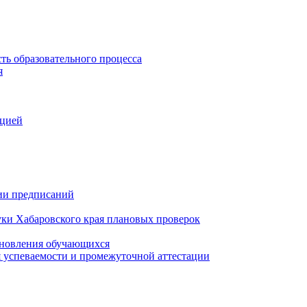
ть образовательного процесса
я
ацией
нии предписаний
уки Хабаровского края плановых проверок
тановления обучающихся
 успеваемости и промежуточной аттестации