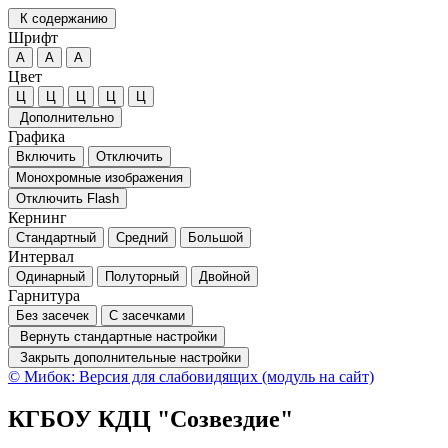
К содержанию
Шрифт
А
А
А
Цвет
Ц
Ц
Ц
Ц
Ц
Дополнительно
Графика
Включить
Отключить
Монохромные изображения
Отключить Flash
Кернинг
Стандартный
Средний
Большой
Интервал
Одинарный
Полуторный
Двойной
Гарнитура
Без засечек
С засечками
Вернуть стандартные настройки
Закрыть дополнительные настройки
© Мибок: Версия для слабовидящих (модуль на сайт)
КГБОУ КДЦ "Созвездие"