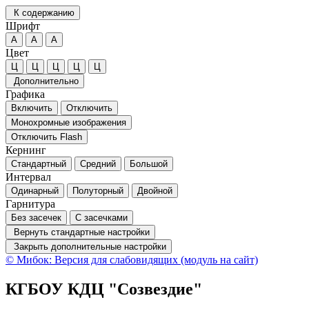
К содержанию
Шрифт
А
А
А
Цвет
Ц
Ц
Ц
Ц
Ц
Дополнительно
Графика
Включить
Отключить
Монохромные изображения
Отключить Flash
Кернинг
Стандартный
Средний
Большой
Интервал
Одинарный
Полуторный
Двойной
Гарнитура
Без засечек
С засечками
Вернуть стандартные настройки
Закрыть дополнительные настройки
© Мибок: Версия для слабовидящих (модуль на сайт)
КГБОУ КДЦ "Созвездие"