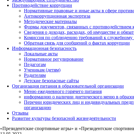
Противодействие коррупции
Нормативные правовые и иные акты в сфере против
Антикоррупционная экспертиза
Методические материалы
Формы документов, связанных с противодействием к
Сведения о доходах, расходах, об имуществе и обяза
Комиссия по соблюдению требований к служебному 
Обратная связь для сообщений о фактах коррупции
Информационная безопасность
Локальные акты
Нормативное регулирование
Педагогам
Ученикам (детям)
Родителям
Детские безопасные сайты
Организация питания в образовательной организации
Меню ежедневного горячего питания
информацию о наличии диетического меню в образо
Перечни юридических лиц и индивидуальных предп
организацию
Отзывы
Развитие культуры безопасной жизнедеятельности
«Президентские спортивные игры» и «Президентские спортивны
13.05.2022