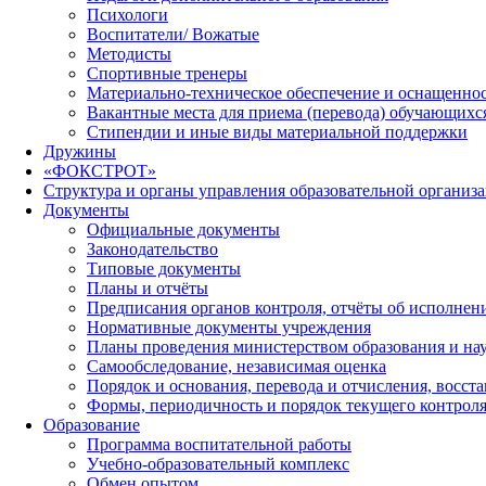
Психологи
Воспитатели/ Вожатые
Методисты
Спортивные тренеры
Материально-техническое обеспечение и оснащеннос
Вакантные места для приема (перевода) обучающихс
Стипендии и иные виды материальной поддержки
Дружины
«ФОКСТРОТ»
Структура и органы управления образовательной организ
Документы
Официальные документы
Законодательство
Типовые документы
Планы и отчёты
Предписания органов контроля, отчёты об исполне
Нормативные документы учреждения
Планы проведения министерством образования и на
Самообследование, независимая оценка
Порядок и основания, перевода и отчисления, восс
Формы, периодичность и порядок текущего контроля
Образование
Программа воспитательной работы
Учебно-образовательный комплекс
Обмен опытом