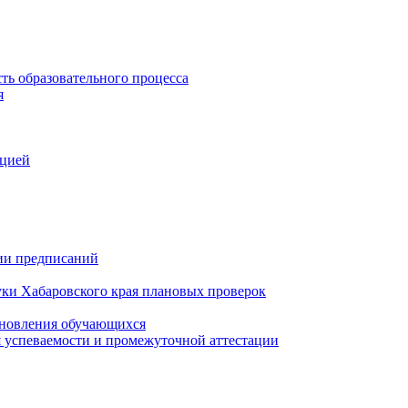
ть образовательного процесса
я
ацией
нии предписаний
уки Хабаровского края плановых проверок
тановления обучающихся
 успеваемости и промежуточной аттестации