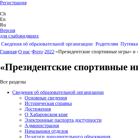
Регистрация
Ch
En
Ru
Версия
для слабовидящих
Сведения об образовательной организации
Родителям
Путевк
Главная
·
О нас
·
Фото
·
2022
·
«Президентские спортивные игры» и 
«Президентские спортивные и
Все разделы
Сведения об образовательной организации
Основные сведения
Историческая справка
Достижения
О Хабаровском крае
Электронные паспорта доступности
Администрация
Начальники отделов
Педагоги дополнительного образования