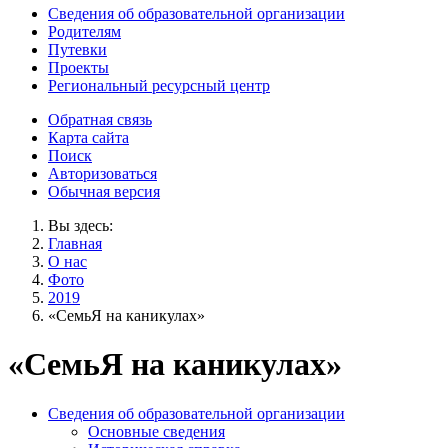
Сведения об образовательной организации
Родителям
Путевки
Проекты
Региональный ресурсный центр
Обратная связь
Карта сайта
Поиск
Авторизоваться
Обычная версия
Вы здесь:
Главная
О нас
Фото
2019
«СемьЯ на каникулах»
«СемьЯ на каникулах»
Сведения об образовательной организации
Основные сведения