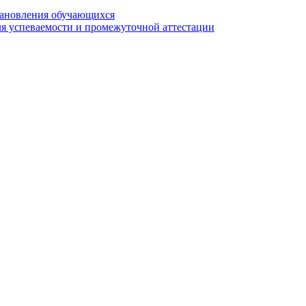
становления обучающихся
я успеваемости и промежуточной аттестации