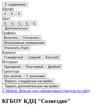
К содержанию
Шрифт
А
А
А
Цвет
Ц
Ц
Ц
Ц
Ц
Дополнительно
Графика
Включить
Отключить
Монохромные изображения
Отключить Flash
Кернинг
Стандартный
Средний
Большой
Интервал
Одинарный
Полуторный
Двойной
Гарнитура
Без засечек
С засечками
Вернуть стандартные настройки
Закрыть дополнительные настройки
© Мибок: Версия для слабовидящих (модуль на сайт)
КГБОУ КДЦ "Созвездие"