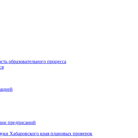
сть образовательного процесса
ся
зацией
ении предписаний
ауки Хабаровского края плановых проверок