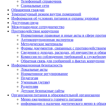
Телефонный справочник
Социальные сети
Обращения граждан
Температурный режим внутри помещений
Информация об условиях питания и охраны здоровья
Доступная среда
Международное сотрудничество
Противодействие коррупции
Нормативные правовые и иные акты в сфере проти
Антикоррупционная экспертиза
Методические материалы
Формы документов, связанных с противодействием
Сведения о доходах, расходах, об имуществе и обяз
Комиссия по соблюдению требований к служебному
Обратная связь для сообщений о фактах коррупции
Информационная безопасность
Локальные акты
Нормативное регулирование
Педагогам
Ученикам (детям)
Родителям
Детские безопасные сайты
Организация питания в образовательной организации
Меню ежедневного горячего питания
информацию о наличии диетического меню в образ