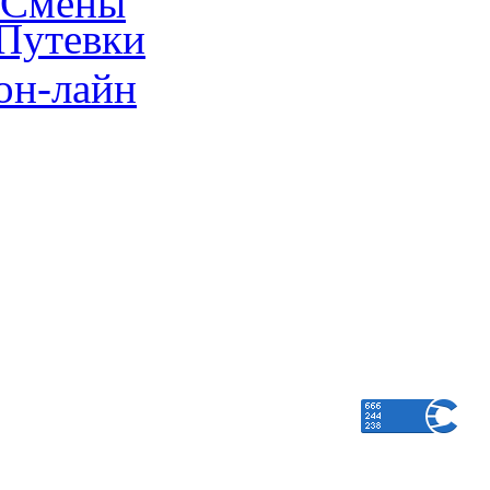
Смены
Путевки
он-лайн