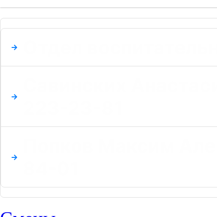
Отдел воспитательн
Савинских Анастас
223-23-81
Попков Максим Але
84-01