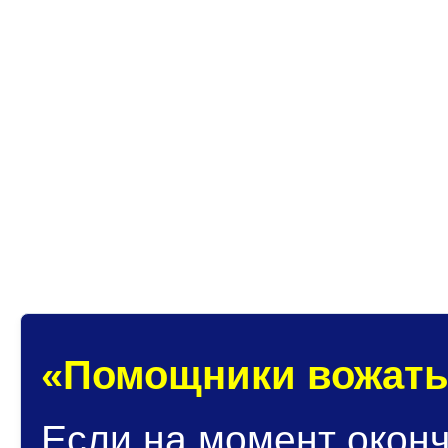
Почему юбилейный? Пото
лет готовит вожатых для
в эту замечательную д
КШПВ.
«Помощники вожатых»
Если на момент окон