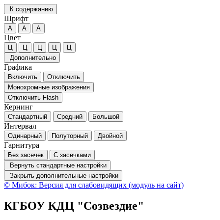
К содержанию
Шрифт
А
А
А
Цвет
Ц
Ц
Ц
Ц
Ц
Дополнительно
Графика
Включить
Отключить
Монохромные изображения
Отключить Flash
Кернинг
Стандартный
Средний
Большой
Интервал
Одинарный
Полуторный
Двойной
Гарнитура
Без засечек
С засечками
Вернуть стандартные настройки
Закрыть дополнительные настройки
© Мибок: Версия для слабовидящих (модуль на сайт)
КГБОУ КДЦ "Созвездие"