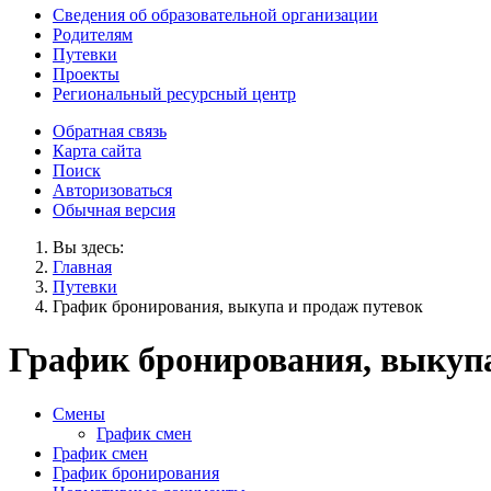
Сведения об образовательной организации
Родителям
Путевки
Проекты
Региональный ресурсный центр
Обратная связь
Карта сайта
Поиск
Авторизоваться
Обычная версия
Вы здесь:
Главная
Путевки
График бронирования, выкупа и продаж путевок
График бронирования, выкупа
Смены
График смен
График смен
График бронирования