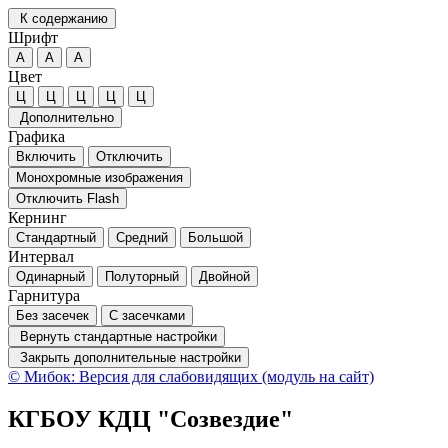
К содержанию
Шрифт
А
А
А
Цвет
Ц
Ц
Ц
Ц
Ц
Дополнительно
Графика
Включить
Отключить
Монохромные изображения
Отключить Flash
Кернинг
Стандартный
Средний
Большой
Интервал
Одинарный
Полуторный
Двойной
Гарнитура
Без засечек
С засечками
Вернуть стандартные настройки
Закрыть дополнительные настройки
© Мибок: Версия для слабовидящих (модуль на сайт)
КГБОУ КДЦ "Созвездие"