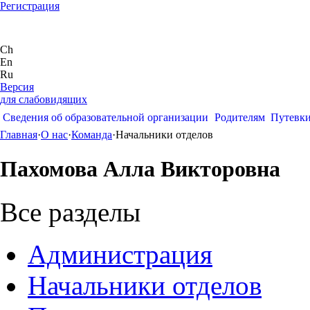
Регистрация
Ch
En
Ru
Версия
для слабовидящих
Сведения об образовательной организации
Родителям
Путевк
Главная
·
О нас
·
Команда
·
Начальники отделов
Пахомова Алла Викторовна
Все разделы
Администрация
Начальники отделов