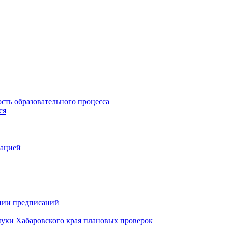
сть образовательного процесса
ся
зацией
ении предписаний
ауки Хабаровского края плановых проверок