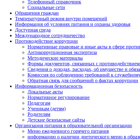
Телефонный справочник
Социальные сети
Обращения граждан
Температурный режим внутри помещений
Информация об условиях питания и охраны здоровья
Доступная среда
Международное сотрудничество
Противодействие коррупции
Нормативные правовые и иные акты в сфере проти
Антикоррупционная экспертиза
Методические материалы
Формы документов, связанных с противодействием
Сведения о доходах, расходах, об имуществе и обяз
Комиссия по соблюдению требований к служебному
Обратная связь для сообщений о фактах коррупции
Информационная безопасность
Локальные акты
Нормативное регулирование
Педагогам
Ученикам (детям)
Родителям
Детские безопасные сайты
Организация питания в образовательной организации
Меню ежедневного горячего питания
информацию о наличии диетического меню в образ