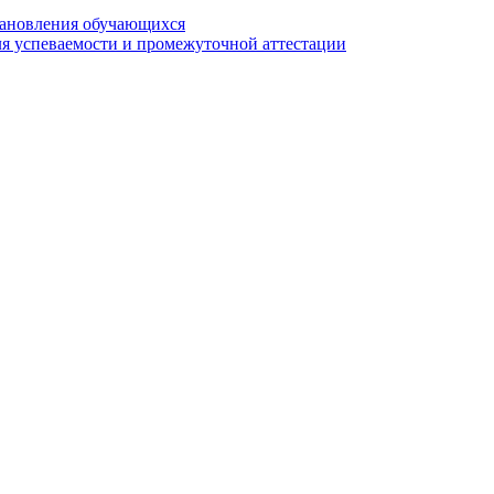
становления обучающихся
я успеваемости и промежуточной аттестации