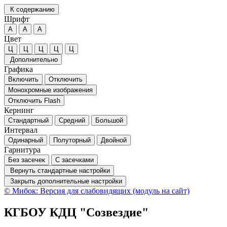
К содержанию
Шрифт
А
А
А
Цвет
Ц
Ц
Ц
Ц
Ц
Дополнительно
Графика
Включить
Отключить
Монохромные изображения
Отключить Flash
Кернинг
Стандартный
Средний
Большой
Интервал
Одинарный
Полуторный
Двойной
Гарнитура
Без засечек
С засечками
Вернуть стандартные настройки
Закрыть дополнительные настройки
© Мибок: Версия для слабовидящих (модуль на сайт)
КГБОУ КДЦ "Созвездие"