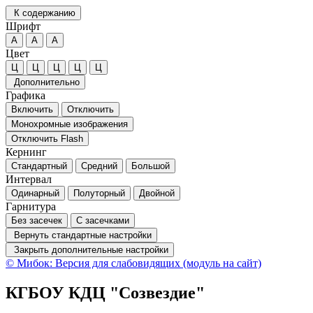
К содержанию
Шрифт
А
А
А
Цвет
Ц
Ц
Ц
Ц
Ц
Дополнительно
Графика
Включить
Отключить
Монохромные изображения
Отключить Flash
Кернинг
Стандартный
Средний
Большой
Интервал
Одинарный
Полуторный
Двойной
Гарнитура
Без засечек
С засечками
Вернуть стандартные настройки
Закрыть дополнительные настройки
© Мибок: Версия для слабовидящих (модуль на сайт)
КГБОУ КДЦ "Созвездие"