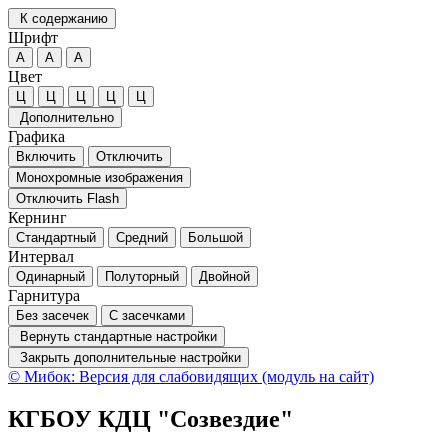
К содержанию
Шрифт
А
А
А
Цвет
Ц
Ц
Ц
Ц
Ц
Дополнительно
Графика
Включить
Отключить
Монохромные изображения
Отключить Flash
Кернинг
Стандартный
Средний
Большой
Интервал
Одинарный
Полуторный
Двойной
Гарнитура
Без засечек
С засечками
Вернуть стандартные настройки
Закрыть дополнительные настройки
© Мибок: Версия для слабовидящих (модуль на сайт)
КГБОУ КДЦ "Созвездие"