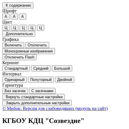
К содержанию
Шрифт
А
А
А
Цвет
Ц
Ц
Ц
Ц
Ц
Дополнительно
Графика
Включить
Отключить
Монохромные изображения
Отключить Flash
Кернинг
Стандартный
Средний
Большой
Интервал
Одинарный
Полуторный
Двойной
Гарнитура
Без засечек
С засечками
Вернуть стандартные настройки
Закрыть дополнительные настройки
© Мибок: Версия для слабовидящих (модуль на сайт)
КГБОУ КДЦ "Созвездие"