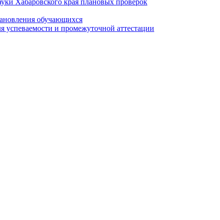
ауки Хабаровского края плановых проверок
становления обучающихся
я успеваемости и промежуточной аттестации