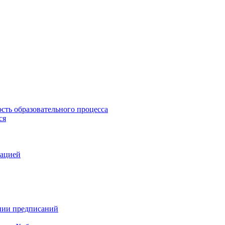
сть образовательного процесса
ся
зацией
ении предписаний