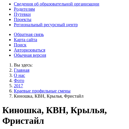
Сведения об образовательной организации
Родителям
Путевки
Проекты
Региональный ресурсный центр
Обратная связь
Карта сайта
Поиск
Авторизоваться
Обычная версия
Вы здесь:
Главная
О нас
Фото
2017
Краевые профильные смены
Киношка, КВН, Крылья, Фристайл
Киношка, КВН, Крылья,
Фристайл