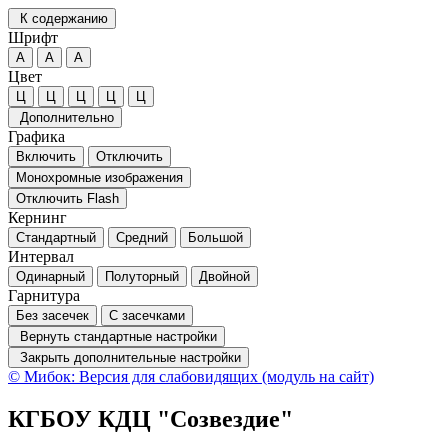
К содержанию
Шрифт
А
А
А
Цвет
Ц
Ц
Ц
Ц
Ц
Дополнительно
Графика
Включить
Отключить
Монохромные изображения
Отключить Flash
Кернинг
Стандартный
Средний
Большой
Интервал
Одинарный
Полуторный
Двойной
Гарнитура
Без засечек
С засечками
Вернуть стандартные настройки
Закрыть дополнительные настройки
© Мибок: Версия для слабовидящих (модуль на сайт)
КГБОУ КДЦ "Созвездие"