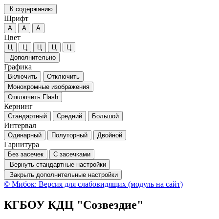
К содержанию
Шрифт
А
А
А
Цвет
Ц
Ц
Ц
Ц
Ц
Дополнительно
Графика
Включить
Отключить
Монохромные изображения
Отключить Flash
Кернинг
Стандартный
Средний
Большой
Интервал
Одинарный
Полуторный
Двойной
Гарнитура
Без засечек
С засечками
Вернуть стандартные настройки
Закрыть дополнительные настройки
© Мибок: Версия для слабовидящих (модуль на сайт)
КГБОУ КДЦ "Созвездие"