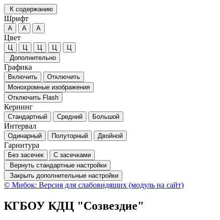
К содержанию
Шрифт
А
А
А
Цвет
Ц
Ц
Ц
Ц
Ц
Дополнительно
Графика
Включить
Отключить
Монохромные изображения
Отключить Flash
Кернинг
Стандартный
Средний
Большой
Интервал
Одинарный
Полуторный
Двойной
Гарнитура
Без засечек
С засечками
Вернуть стандартные настройки
Закрыть дополнительные настройки
© Мибок: Версия для слабовидящих (модуль на сайт)
КГБОУ КДЦ "Созвездие"