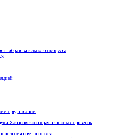
сть образовательного процесса
ся
зацией
ении предписаний
ауки Хабаровского края плановых проверок
становления обучающихся