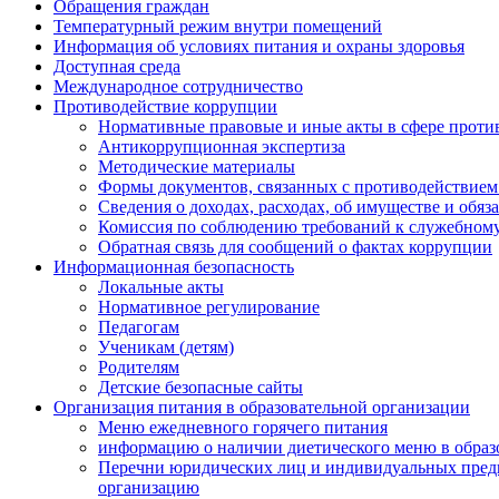
Обращения граждан
Температурный режим внутри помещений
Информация об условиях питания и охраны здоровья
Доступная среда
Международное сотрудничество
Противодействие коррупции
Нормативные правовые и иные акты в сфере проти
Антикоррупционная экспертиза
Методические материалы
Формы документов, связанных с противодействием
Сведения о доходах, расходах, об имуществе и обяз
Комиссия по соблюдению требований к служебному
Обратная связь для сообщений о фактах коррупции
Информационная безопасность
Локальные акты
Нормативное регулирование
Педагогам
Ученикам (детям)
Родителям
Детские безопасные сайты
Организация питания в образовательной организации
Меню ежедневного горячего питания
информацию о наличии диетического меню в образ
Перечни юридических лиц и индивидуальных пред
организацию