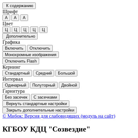
К содержанию
Шрифт
А
А
А
Цвет
Ц
Ц
Ц
Ц
Ц
Дополнительно
Графика
Включить
Отключить
Монохромные изображения
Отключить Flash
Кернинг
Стандартный
Средний
Большой
Интервал
Одинарный
Полуторный
Двойной
Гарнитура
Без засечек
С засечками
Вернуть стандартные настройки
Закрыть дополнительные настройки
© Мибок: Версия для слабовидящих (модуль на сайт)
КГБОУ КДЦ "Созвездие"