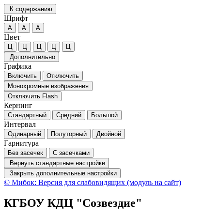
К содержанию
Шрифт
А
А
А
Цвет
Ц
Ц
Ц
Ц
Ц
Дополнительно
Графика
Включить
Отключить
Монохромные изображения
Отключить Flash
Кернинг
Стандартный
Средний
Большой
Интервал
Одинарный
Полуторный
Двойной
Гарнитура
Без засечек
С засечками
Вернуть стандартные настройки
Закрыть дополнительные настройки
© Мибок: Версия для слабовидящих (модуль на сайт)
КГБОУ КДЦ "Созвездие"