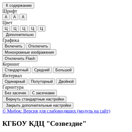
К содержанию
Шрифт
А
А
А
Цвет
Ц
Ц
Ц
Ц
Ц
Дополнительно
Графика
Включить
Отключить
Монохромные изображения
Отключить Flash
Кернинг
Стандартный
Средний
Большой
Интервал
Одинарный
Полуторный
Двойной
Гарнитура
Без засечек
С засечками
Вернуть стандартные настройки
Закрыть дополнительные настройки
© Мибок: Версия для слабовидящих (модуль на сайт)
КГБОУ КДЦ "Созвездие"